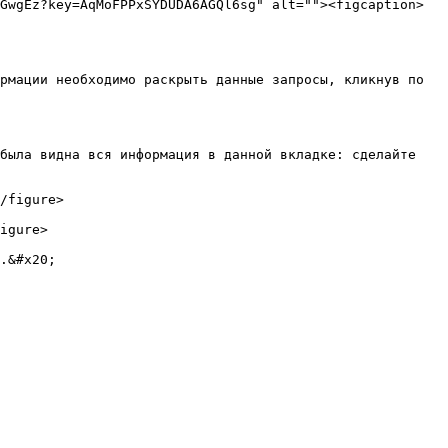
GwgEz?key=AqMoFPPxSYDUDA6AGQl6sg" alt=""><figcaption>
рмации необходимо раскрыть данные запросы, кликнув по 
была видна вся информация в данной вкладке: сделайте 
/figure>

igure>

.&#x20;
