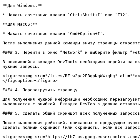
**Для Windows:**

* Нажать сочетание клавиш `Ctrl+Shift+I` или `F12`.

**Для MacOS:**

* Нажать сочетание клавиш `Cmd+Option+I`.

После выполнения данной команды внизу страницы откроетс
#### 3. Перейти в окно “Network” и выберите фильтр “Fet
В появившейся вкладке DevTools необходимо перейти на вк
нужные запросы.

<figure><img src="/files/REtw2pc2EBqpNqW4iqHg" alt=""><
</figcaption></figure>

#### 4. Перезагрузить страницу

Для получения нужной информации необходимо перезагрузит
выполняется с ошибкой. Вкладка DevTools должна оставать
#### 5. Сделать общий скриншот всех полученных запросов

После выполнения действий, описанных в предыдущем пункт
сделать полный скриншот (или скриншоты, если все запрос
<figure><img src="https://lh7-us.googleusercontent.com/