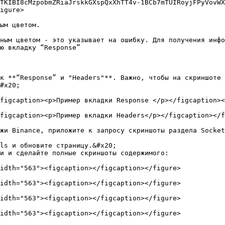
TKIBI8cMzpobmZRiaJrskkGXspQxXhTT4v-1BCb7mTUIRoyjFPyVovWX
igure>

ым цветом.

ным цветом - это указывает на ошибку. Для получения инфо
ю вкладку “Response”

к **“Response” и "Headers"**. Важно, чтобы на скриншоте 
#x20;

figcaption><p>Пример вкладки Response </p></figcaption><
figcaption><p>Пример вкладки Headers</p></figcaption></f
жи Binance, приложите к запросу скриншоты раздела Socket
ls и обновите страницу.&#x20;

и и сделайте полные скриншоты содержимого:

idth="563"><figcaption></figcaption></figure>

idth="563"><figcaption></figcaption></figure>

idth="563"><figcaption></figcaption></figure>

idth="563"><figcaption></figcaption></figure>
