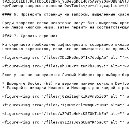
tPZLgiOzLblJPLTkbo1Qs2BPh_YuDeSgDQi4Or5A9ryiOswUB8nEVlJ
<p>Пример запросов консоли DevTools</p></figcaption></f
#### 6. Проверить страницу на запросы, выделенные красн
Среди запросов слева некоторые могут быть выделены крас
ним левой кнопкой мыши, затем перейти на соответствующу
#### 7. Сделать скриншот

На скриншоте необходимо зафиксировать содержимое вкладо
несколько скриншотов, если все не помещается на одном.&
<figure><img src="/files/XDL2HaUnpDY1x7dodpAw" alt=""><
<figure><img src="/files/Bh3J0krYFtPnkhXJ0y2j" alt=""><
Если у вас не загружается Личный Кабинет при выборе бир
* Выберите Socket (WS) на верхней панели консоли DevToo
* Раскройте вкладки Headers и Messages для каждой строк
<figure><img src="/files/j0Zei1aghKIK3VnB5i0Q" alt="" w
<figure><img src="/files/7ijBPWic5lYWmqOVYIMB" alt="" w
<figure><img src="/files/wZPdIuHmHiK5ZOkTikZm" alt="" w
<figure><img src="/files/qY12JsJq9GCBmYK45aQX" alt="" w