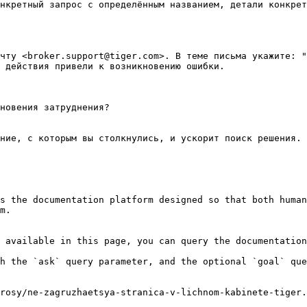
нкретный запрос с определённым названием, детали конкрет
чту <broker.support@tiger.com>. В теме письма укажите: "
 действия привели к возникновению ошибки.

новения затруднения?

ние, с которым вы столкнулись, и ускорит поиск решения. 
s the documentation platform designed so that both human
m.

 available in this page, you can query the documentation
h the `ask` query parameter, and the optional `goal` que
rosy/ne-zagruzhaetsya-stranica-v-lichnom-kabinete-tiger.