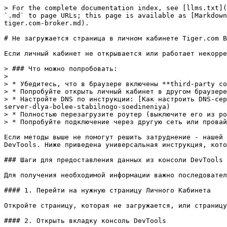
> For the complete documentation index, see [llms.txt](
`.md` to page URLs; this page is available as [Markdown
tiger.com-broker.md).

# Не загружается страница в личном кабинете Tiger.com B
Если личный кабинет не открывается или работает некорре
> ### Что можно попробовать:

>

> * Убедитесь, что в браузере включены **third-party co
> * Попробуйте открыть личный кабинет в другом браузере
> * Настройте DNS по инструкции: [Как настроить DNS-сер
server-dlya-bolee-stabilnogo-soedineniya)

> * Полностью перезагрузите роутер (выключите его из ро
> * Попробуйте подключение через другую сеть или провай
Если методы выше не помогут решить затруднение - нашей 
DevTools. Ниже приведена универсальная инструкция, кото
### Шаги для предоставления данных из консоли DevTools

Для получения необходимой информации важно последовател
#### 1. Перейти на нужную страницу Личного Кабинета

Откройте страницу, которая не загружается, или страницу
#### 2. Открыть вкладку консоль DevTools
