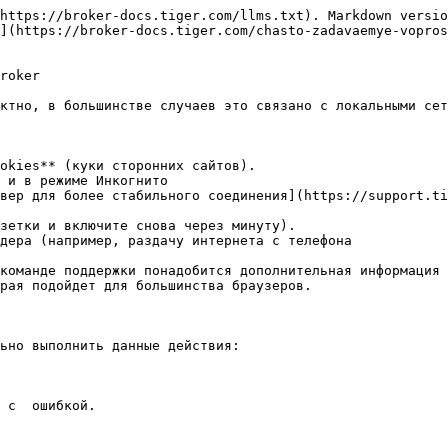
https://broker-docs.tiger.com/llms.txt). Markdown versio
](https://broker-docs.tiger.com/chasto-zadavaemye-vopros
roker

ктно, в большинстве случаев это связано с локальными сет
okies** (куки сторонних сайтов).

 и в режиме Инкогнито

вер для более стабильного соединения](https://support.ti
зетки и включите снова через минуту).

дера (например, раздачу интернета с телефона

команде поддержки понадобится дополнительная информация 
рая подойдет для большинства браузеров.

ьно выполнить данные действия:

 с  ошибкой.
