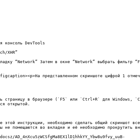
я консоль DevTools

ch/XHR”

ладку “Network” Затем в окне “Network” выбрать фильтр “F
figcaption><p>На представленном скриншоте цифрой 1 отмеч
ь страницу в браузере (`F5` или `Ctrl+R` для Windows, `C
ся открытой.

е этой инструкции, необходимо сделать общий скриншот все
ы не помещаются во вкладке и её необходимо прокрутить вн
docsz/AD_4nXcu5zWCSfgMa8EX1lD1hhkYY_Ybw8u9fvy_uuB-